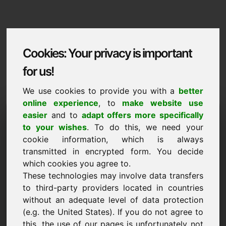
Cookies: Your privacy is important
for us!
We use cookies to provide you with a
better
online experience
, to
make website use
Domaininformation
easier
and to
adapt offers more specifically
to your wishes
. To do this, we need your
Domaininformation | Русские
cookie information, which is always
Spetsialnaya tsena: 2.500,00 Euro (bez
transmitted in encrypted form. You decide
NDS)
which cookies you agree to.
These technologies may involve data transfers
НОВОЕ
to third-party providers located in countries
Подборка дополнительных доменов на Find-Your-
without an adequate level of data protection
Domain.eu
смотреть сейчас ->
(e.g. the United States). If you do not agree to
this, the use of our pages is unfortunately not